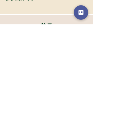
特長
モデルハウス
リフォーム
​
施工事例
商品紹介
つむぎえ
つむぎえZERO
HIRAYA
​愛犬家住宅
​＞
バリエーション