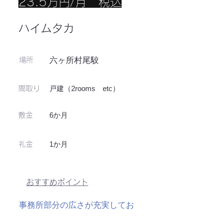
23.5万円/月 税込
ハイムタカ
六ヶ所村尾駮
場所
戸建（2rooms etc）
​間取り
6か月
敷金
1か月
​礼金
おすすめポイント
事務所部分の広さが充実してお