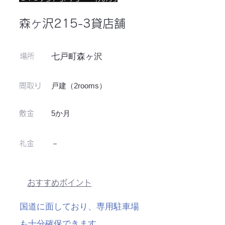
森ヶ沢215-3貸店舗
七戸町森ヶ沢
場所
戸建（2rooms）
​間取り
5か月
敷金
－
​礼金
おすすめポイント
国道に面しており、専用駐車場
も十分確保できます