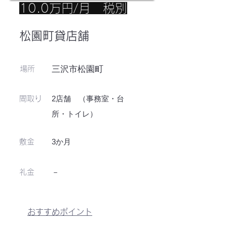
10.0万円/月 税別
松園町貸店舗
三沢市松園町
場所
2店舗 （事務室・台
​間取り
所・トイレ）
3か月
敷金
－
​礼金
おすすめポイント