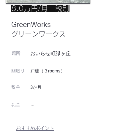
8.0万円/月 税別
GreenWorks
グリーンワークス
おいらせ町緑ヶ丘
場所
戸建（３rooms）
​間取り
3か月
敷金
－
​礼金
おすすめポイント