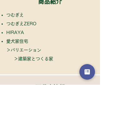
商品紹介
つむぎえ
つむぎえZERO
HIRAYA
​愛犬家住宅
​＞
バリエーション
＞建築家とつくる家
不動産情報
賃貸アパート
貸店舗
​月極駐車場
​売戸建
​​売土地