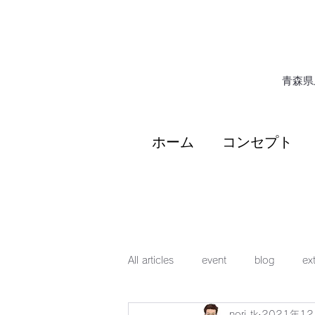
​青森
ホーム
コンセプト
All articles
event
blog
ext
nori-tk
2021年1