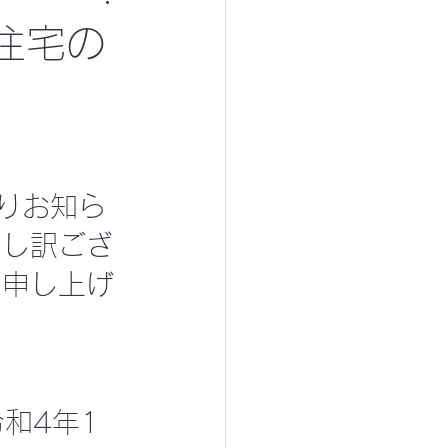
住宅の
りお知ら
申し訳ござ
い申し上げ
令和4年1