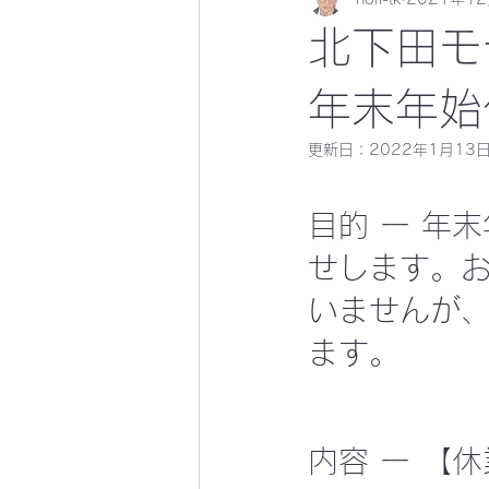
北下田モ
年末年始
更新日：
2022年1月13
目的 ー 年
せします。
いませんが
ます。
内容 ー 【