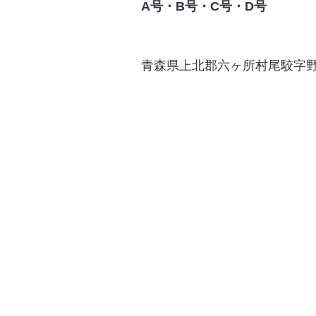
A号・B号・C号・D号
青森県上北郡六ヶ所村尾駮字野附