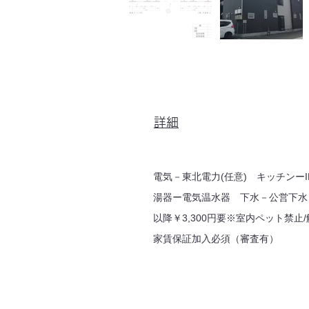
詳細
電気－東北電力(任意) キッチンー
湯器ー電気温水器 下水－公営下水
以降￥3,300円要※室内ペット禁
家賃保証加入必須（審査有）