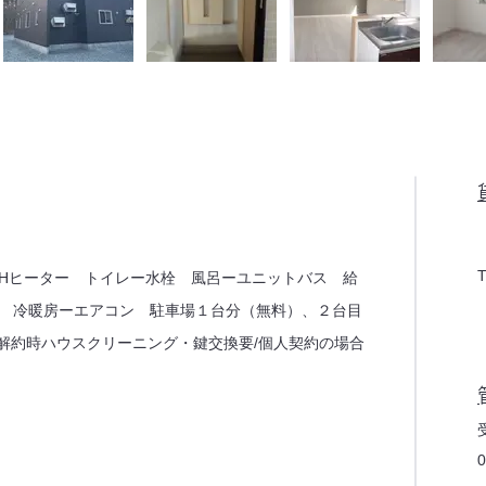
IHヒーター トイレー水栓 風呂ーユニットバス 給
 冷暖房ーエアコン 駐車場１台分（無料）、２台目
止/解約時ハウスクリーニング・鍵交換要/個人契約の場合
0