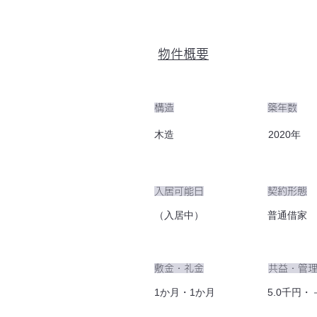
物件概要
​構造
築年数
木造
2020年
入居可能日
​契約形態
（入居中）
普通借家
​敷金・礼金
​共益・管
1か月・1か月
5.0千円・