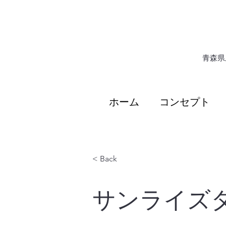
​青森
ホーム
コンセプト
< Back
サンライズ