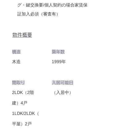
グ・鍵交換要/個人契約の場合家賃保
証加入必須（審査有）
物件概要
​構造
築年数
木造
1999年
間取り
入居可能日
2LDK（2階
（入居中）
建）4戸
1LDK/2LDK（
平屋）2戸