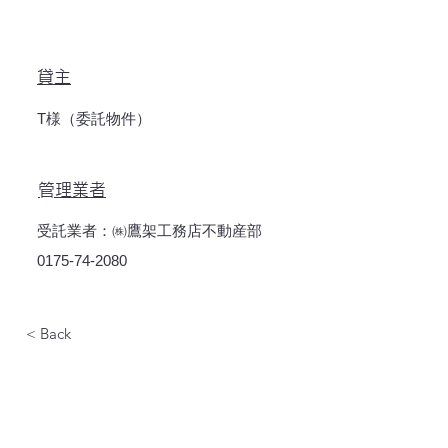
貸主
T様（委託物件）
​管理業者
受託業者：㈱鷹架工務店不動産部
0175-74-2080
< Back
​賃貸初期費用あと払い（分割払い）