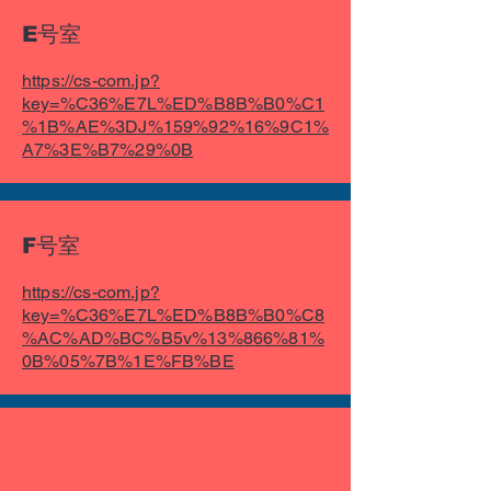
E号室
https://cs-com.jp?
key=%C36%E7L%ED%B8B%B0%C1
%1B%AE%3DJ%159%92%16%9C1%
A7%3E%B7%29%0B
F号室
https://cs-com.jp?
key=%C36%E7L%ED%B8B%B0%C8
%AC%AD%BC%B5v%13%866%81%
0B%05%7B%1E%FB%BE