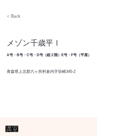
< Back
メゾン千歳平Ⅰ
A号・B号・C号・D号（総２階）E号・F号（平屋）
青森県上北郡六ヶ所村倉内字笹崎345-2
満室