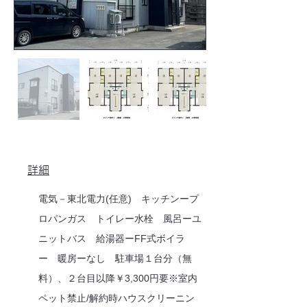
詳細
電気－東北電力(任意) キッチンープ
ロパンガス トイレー水栓 風呂ーユ
ニットバス 給湯器ーFF式ボイラ
ー 暖房ーなし 駐車場１台分（無
料）、２台目以降￥3,300円要※室内
ペット禁止/解約時ハウスクリーニン