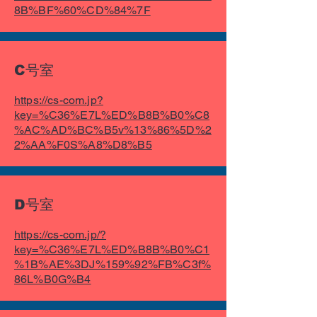
8B%BF%60%CD%84%7F
C号室
https://cs-com.jp?
key=%C36%E7L%ED%B8B%B0%C8
%AC%AD%BC%B5v%13%86%5D%2
2%AA%F0S%A8%D8%B5
D号室
https://cs-com.jp/?
key=%C36%E7L%ED%B8B%B0%C1
%1B%AE%3DJ%159%92%FB%C3f%
86L%B0G%B4