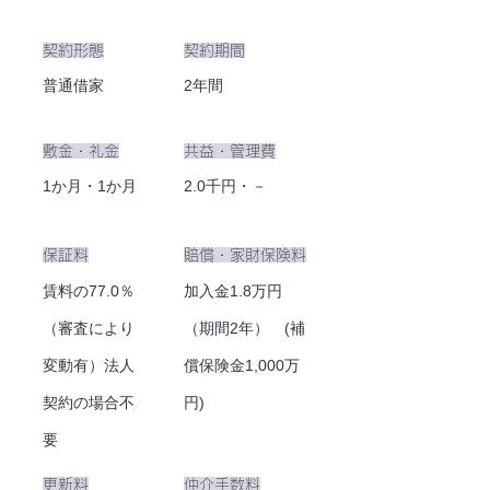
​契約形態
​契約期間
普通借家
2年間
​敷金・礼金
​共益・管理費
1か月・1か月
2.0千円・－
​保証料
​賠償・家財保険料
賃料の77.0％
加入金1.8万円
（審査により
（期間2年） (補
変動有）法人
償保険金1,000万
契約の場合不
円)
要
更新料
仲介手数料