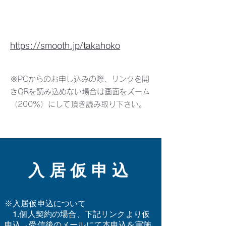
サービスお申込はコチラ
https://smooth.jp/takahoko
​※PCからのお申し込みの際、リンクを開
きQRを読み込めない場合は画面をズーム
（200％）にして頂き読み取り下さい。
入居仮申込
※入居仮申込について
​ 1.個人契約の場合、下記リンクより仮
申込→受信後のメールにて本申込を実施