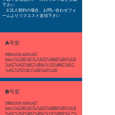
下さい
2.法人契約の場合、お問い合わせフォ
ームよりリクエスト送信下さい
A号室
https://cs-com.jp?
key=%C36%E7L%ED%B8B%B0%C8
%AC%AD%BC%B5v%13%86C%EC
%AC%F5%E1%05%24%26
B号室
https://cs-com.jp?
key=%C36%E7L%ED%B8B%B0%C8
%AC%AD%BC%B5v%13%866%C7%