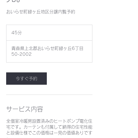
おいらせ町緑ヶ丘地区分譲内覧予約
45分
4
5
分
青森県上北郡おいらせ町緑ヶ丘6丁目
50-2002
今すぐ予約
サービス内容
全個室冷暖房設置済みのヒートポンプ電化住
宅です。カーテンも付属して納得の住宅性能
と設備仕様でこの価格は一見の価値ありです