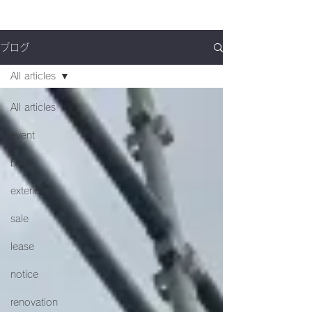
ブログ
All articles
All articles
event
blog
exterior
sale
lease
notice
renovation